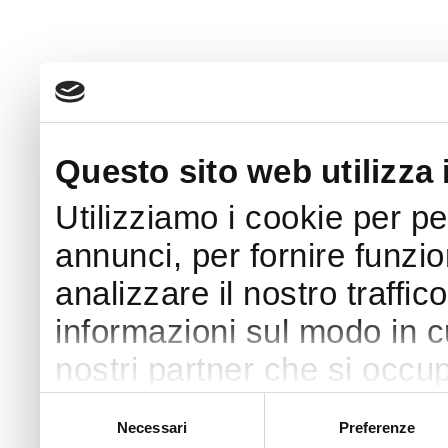
Questo sito web utilizza 
Utilizziamo i cookie per p
annunci, per fornire funzio
analizzare il nostro traffic
informazioni sul modo in cui
nostri partner che si occup
pubblicità e social media,
Selezione
Necessari
Preferenze
del
con altre informazioni che