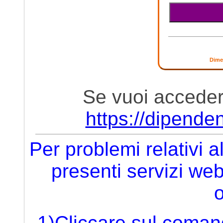
Dime
Se vuoi accede
https://dipend
Per problemi relativi al
presenti servizi we
o
1)Cliccare sul coma